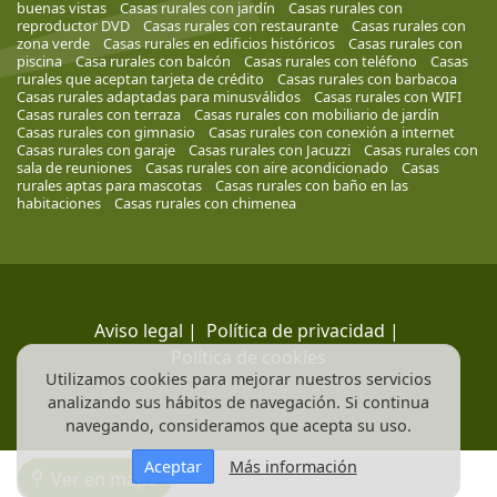
buenas vistas
Casas rurales con jardín
Casas rurales con
reproductor DVD
Casas rurales con restaurante
Casas rurales con
zona verde
Casas rurales en edificios históricos
Casas rurales con
piscina
Casa rurales con balcón
Casas rurales con teléfono
Casas
rurales que aceptan tarjeta de crédito
Casas rurales con barbacoa
Casas rurales adaptadas para minusválidos
Casas rurales con WIFI
Casas rurales con terraza
Casas rurales con mobiliario de jardín
Casas rurales con gimnasio
Casas rurales con conexión a internet
Casas rurales con garaje
Casas rurales con Jacuzzi
Casas rurales con
sala de reuniones
Casas rurales con aire acondicionado
Casas
rurales aptas para mascotas
Casas rurales con baño en las
habitaciones
Casas rurales con chimenea
Aviso legal
|
Política de privacidad
|
Política de cookies
Utilizamos cookies para mejorar nuestros servicios
analizando sus hábitos de navegación. Si continua
navegando, consideramos que acepta su uso.
Aceptar
Más información
Ver en mapa