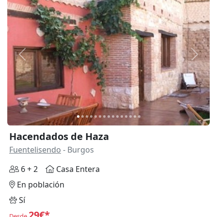
Anterior
Siguie
Hacendados de Haza
Fuentelisendo
- Burgos
6 + 2
Casa Entera
En población
Sí
29€*
Desde