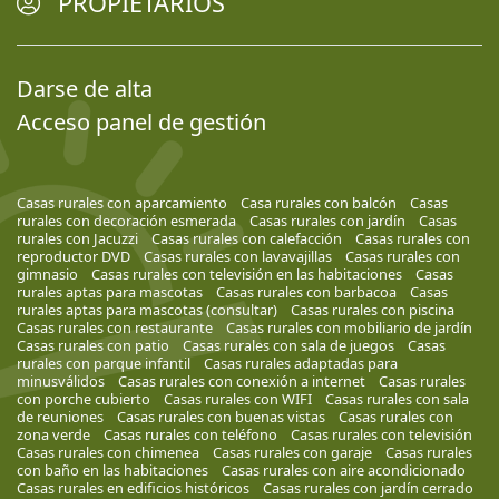
PROPIETARIOS
Darse de alta
Acceso panel de gestión
Casas rurales con aparcamiento
Casa rurales con balcón
Casas
rurales con decoración esmerada
Casas rurales con jardín
Casas
rurales con Jacuzzi
Casas rurales con calefacción
Casas rurales con
reproductor DVD
Casas rurales con lavavajillas
Casas rurales con
gimnasio
Casas rurales con televisión en las habitaciones
Casas
rurales aptas para mascotas
Casas rurales con barbacoa
Casas
rurales aptas para mascotas (consultar)
Casas rurales con piscina
Casas rurales con restaurante
Casas rurales con mobiliario de jardín
Casas rurales con patio
Casas rurales con sala de juegos
Casas
rurales con parque infantil
Casas rurales adaptadas para
minusválidos
Casas rurales con conexión a internet
Casas rurales
con porche cubierto
Casas rurales con WIFI
Casas rurales con sala
de reuniones
Casas rurales con buenas vistas
Casas rurales con
zona verde
Casas rurales con teléfono
Casas rurales con televisión
Casas rurales con chimenea
Casas rurales con garaje
Casas rurales
con baño en las habitaciones
Casas rurales con aire acondicionado
Casas rurales en edificios históricos
Casas rurales con jardín cerrado