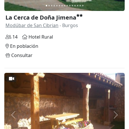
La Cerca de Doña Jimena
Modúbar de San Cibrian
- Burgos
14
Hotel Rural
En población
Consultar
Anterior
Siguie