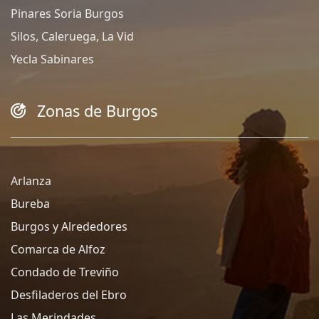
Pinares Soria Burgos
Silos, Caleruega, La Vid
Yecla Sabinares
Zonas de Burgos
Arlanza
Bureba
Burgos y Alrededores
Comarca de Alfoz
Condado de Treviño
Desfiladeros del Ebro
Las Merindades