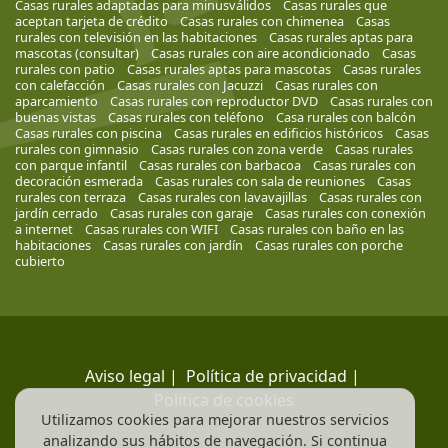
Casas rurales adaptadas para minusválidos
Casas rurales que
aceptan tarjeta de crédito
Casas rurales con chimenea
Casas
rurales con televisión en las habitaciones
Casas rurales aptas para
mascotas (consultar)
Casas rurales con aire acondicionado
Casas
rurales con patio
Casas rurales aptas para mascotas
Casas rurales
con calefacción
Casas rurales con Jacuzzi
Casas rurales con
aparcamiento
Casas rurales con reproductor DVD
Casas rurales con
buenas vistas
Casas rurales con teléfono
Casa rurales con balcón
Casas rurales con piscina
Casas rurales en edificios históricos
Casas
rurales con gimnasio
Casas rurales con zona verde
Casas rurales
con parque infantil
Casas rurales con barbacoa
Casas rurales con
decoración esmerada
Casas rurales con sala de reuniones
Casas
rurales con terraza
Casas rurales con lavavajillas
Casas rurales con
jardín cerrado
Casas rurales con garaje
Casas rurales con conexión
a internet
Casas rurales con WIFI
Casas rurales con baño en las
habitaciones
Casas rurales con jardín
Casas rurales con porche
cubierto
Aviso legal
|
Política de privacidad
|
Política de cookies
Utilizamos cookies para mejorar nuestros servicios
analizando sus hábitos de navegación. Si continua