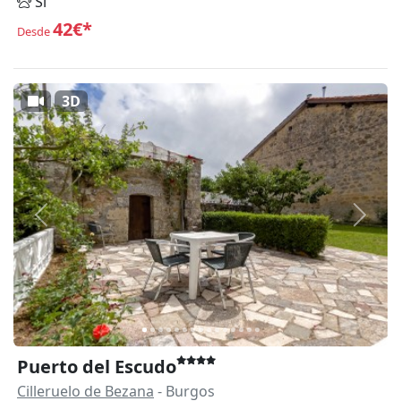
Sí
42€*
Desde
3D
Anterior
Siguie
Puerto del Escudo
Cilleruelo de Bezana
- Burgos