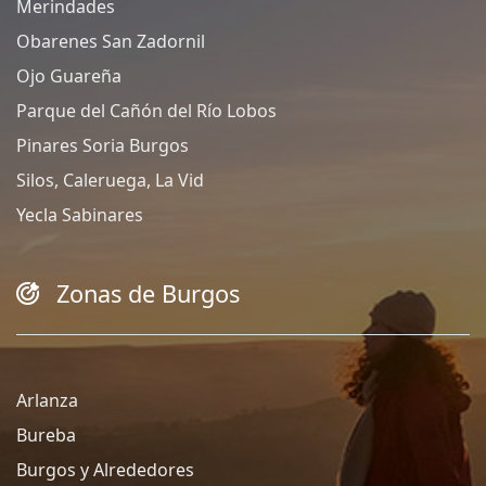
Merindades
Obarenes San Zadornil
Ojo Guareña
Parque del Cañón del Río Lobos
Pinares Soria Burgos
Silos, Caleruega, La Vid
Yecla Sabinares
Zonas de Burgos
Arlanza
Bureba
Burgos y Alrededores