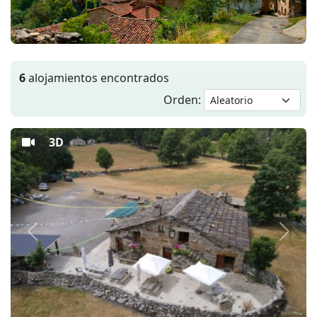
6
alojamientos encontrados
Orden:
3D
Anterior
Siguie