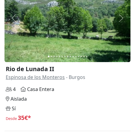
Anterior
Siguie
Rio de Lunada II
Espinosa de los Monteros
- Burgos
4
Casa Entera
Aislada
Sí
35€*
Desde