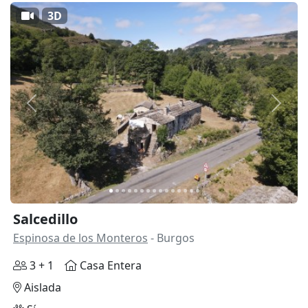
3D
Anterior
Siguie
Salcedillo
Espinosa de los Monteros
- Burgos
3 + 1
Casa Entera
Aislada