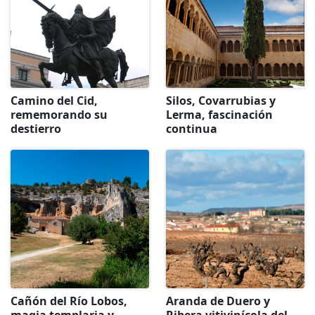
Camino del Cid,
Silos, Covarrubias y
rememorando su
Lerma, fascinación
destierro
continua
Cañón del Río Lobos,
Aranda de Duero y