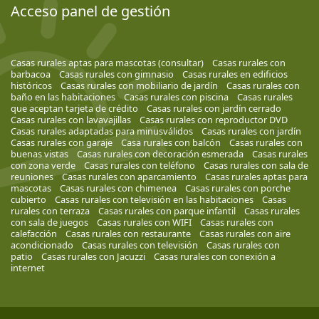
Acceso panel de gestión
Casas rurales aptas para mascotas (consultar)
Casas rurales con
barbacoa
Casas rurales con gimnasio
Casas rurales en edificios
históricos
Casas rurales con mobiliario de jardín
Casas rurales con
baño en las habitaciones
Casas rurales con piscina
Casas rurales
que aceptan tarjeta de crédito
Casas rurales con jardín cerrado
Casas rurales con lavavajillas
Casas rurales con reproductor DVD
Casas rurales adaptadas para minusválidos
Casas rurales con jardín
Casas rurales con garaje
Casa rurales con balcón
Casas rurales con
buenas vistas
Casas rurales con decoración esmerada
Casas rurales
con zona verde
Casas rurales con teléfono
Casas rurales con sala de
reuniones
Casas rurales con aparcamiento
Casas rurales aptas para
mascotas
Casas rurales con chimenea
Casas rurales con porche
cubierto
Casas rurales con televisión en las habitaciones
Casas
rurales con terraza
Casas rurales con parque infantil
Casas rurales
con sala de juegos
Casas rurales con WIFI
Casas rurales con
calefacción
Casas rurales con restaurante
Casas rurales con aire
acondicionado
Casas rurales con televisión
Casas rurales con
patio
Casas rurales con Jacuzzi
Casas rurales con conexión a
internet