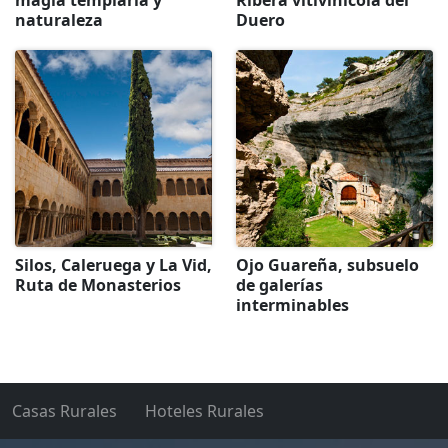
magia templaria y
Ribera vitivinícola del
naturaleza
Duero
Silos, Caleruega y La Vid,
Ojo Guareña, subsuelo
Ruta de Monasterios
de galerías
interminables
Casas Rurales
Hoteles Rurales