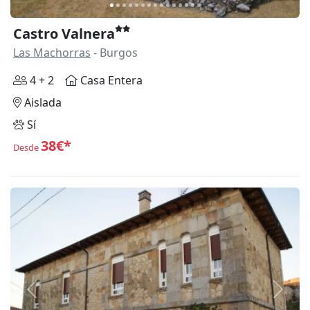
Castro Valnera
Las Machorras
- Burgos
4 + 2
Casa Entera
Aislada
Sí
38€*
Desde
Anterior
Siguie