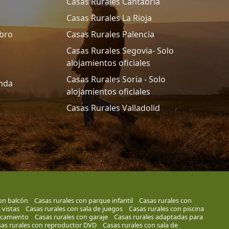
Casas Rurales Cantabria
Casas Rurales La Rioja
Ebro
Casas Rurales Palencia
Casas Rurales Segovia- Solo
alojamientos oficiales
Casas Rurales Soria - Solo
anda
alojamientos oficiales
Casas Rurales Valladolid
on balcón
Casas rurales con parque infantil
Casas rurales con
 vistas
Casas rurales con sala de juegos
Casas rurales con piscina
rcamiento
Casas rurales con garaje
Casas rurales adaptadas para
as rurales con reproductor DVD
Casas rurales con sala de