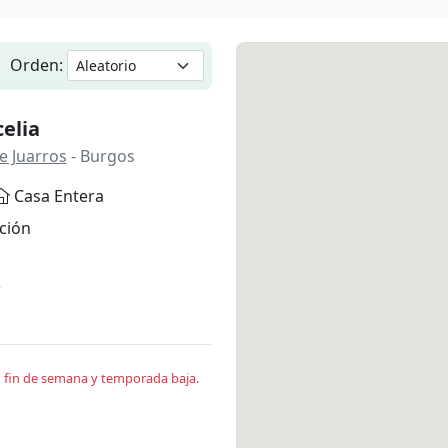
Orden:
elia
e Juarros
- Burgos
Casa Entera
ción
*
en fin de semana y temporada baja.