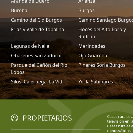
Aranda de Duero
Arlanza
Bureba
Burgos
Camino del Cid Burgos
Camino Santiago Burgo
Frias y Valle de Tobalina
Hoces del Alto Ebro y
Rudrón
Lagunas de Neila
Merindades
Obarenes San Zadornil
Ojo Guareña
Parque del Cañón del Río
Pinares Soria Burgos
Lobos
Silos, Caleruega, La Vid
Yecla Sabinares
PROPIETARIOS
Casas rurales 
televisión en l
Casas rurales e
minusválidos