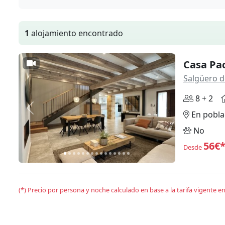
1
alojamiento encontrado
Casa Pac
Salgüero d
8 + 2
Anterior
Siguiente
En pobla
No
56€
Desde
(*) Precio por persona y noche calculado en base a la tarifa vigente 