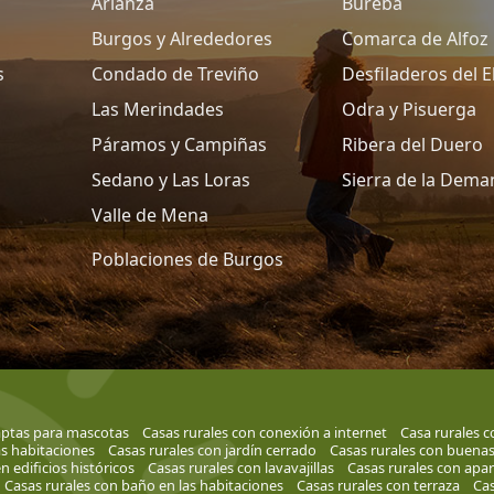
Arlanza
Bureba
Burgos y Alrededores
Comarca de Alfoz
s
Condado de Treviño
Desfiladeros del 
Las Merindades
Odra y Pisuerga
Páramos y Campiñas
Ribera del Duero
Sedano y Las Loras
Sierra de la Dem
Valle de Mena
Poblaciones de Burgos
aptas para mascotas
Casas rurales con conexión a internet
Casa rurales c
as habitaciones
Casas rurales con jardín cerrado
Casas rurales con buenas
n edificios históricos
Casas rurales con lavavajillas
Casas rurales con apa
Casas rurales con baño en las habitaciones
Casas rurales con terraza
Cas